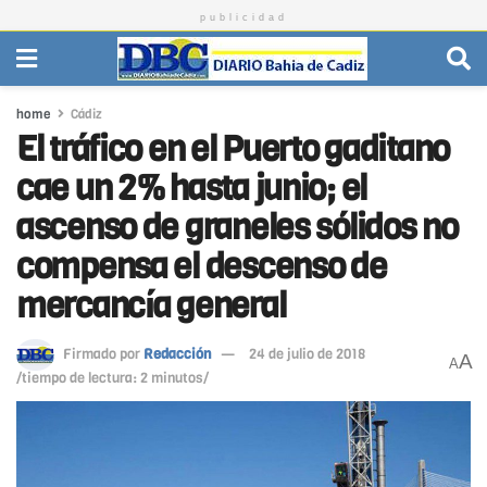
publicidad
home
Cádiz
El tráfico en el Puerto gaditano
cae un 2% hasta junio; el
ascenso de graneles sólidos no
compensa el descenso de
mercancía general
Firmado por
Redacción
24 de julio de 2018
A
A
/tiempo de lectura: 2 minutos/