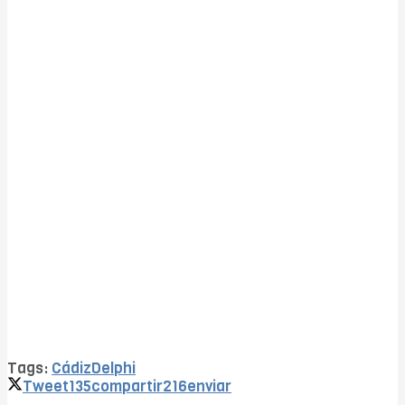
Tags:
Cádiz
Delphi
Tweet
135
compartir
216
enviar