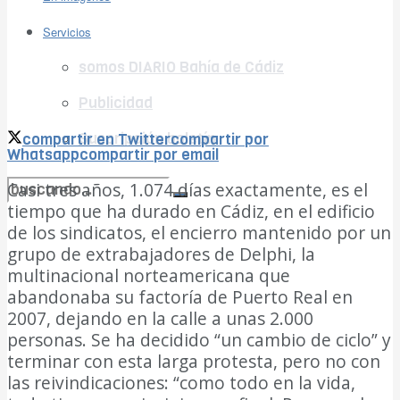
Ver todos los resultados
Servicios
somos DIARIO Bahía de Cádiz
Publicidad
Suscripción boletín
compartir en Twitter
compartir por
Whatsapp
compartir por email
Casi tres años, 1.074 días exactamente, es el
tiempo que ha durado en Cádiz, en el edificio
no encontramos resultados coincidentes
de los sindicatos, el encierro mantenido por un
grupo de extrabajadores de Delphi, la
Ver todos los resultados
multinacional norteamericana que
abandonaba su factoría de Puerto Real en
2007, dejando en la calle a unas 2.000
personas. Se ha decidido “un cambio de ciclo” y
terminar con esta larga protesta, pero no con
las reivindicaciones: “como todo en la vida,