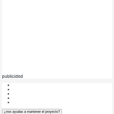
publicidad
¿Quiénes somos?
Las cinco W de DBC
Publicidad
Aviso legal
¿Colaboramos?
¿nos ayudas a mantener el proyecto?