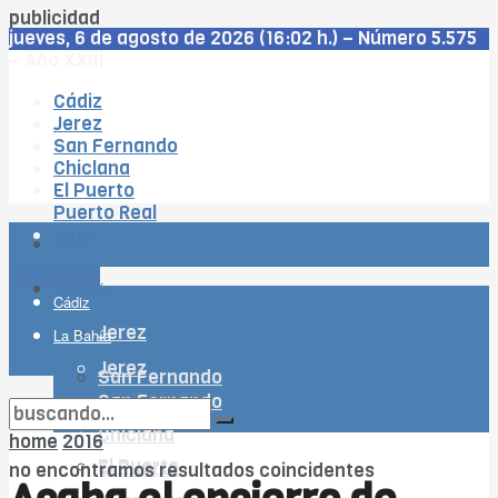
publicidad
jueves, 6 de agosto de 2026 (16:02 h.) – Número 5.575
– Año XXIII
Cádiz
Jerez
San Fernando
Chiclana
El Puerto
Puerto Real
Rota
Cádiz
WhatsApp
La Bahía
Cádiz
Jerez
La Bahía
Jerez
San Fernando
San Fernando
Chiclana
Chiclana
home
2016
El Puerto
El Puerto
no encontramos resultados coincidentes