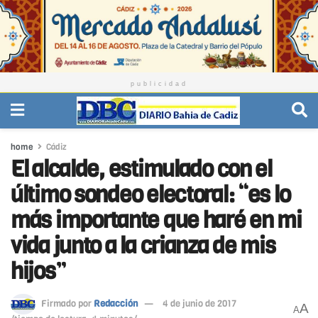
publicidad
home
Cádiz
El alcalde, estimulado con el
último sondeo electoral: “es lo
más importante que haré en mi
vida junto a la crianza de mis
hijos”
Firmado por
Redacción
4 de junio de 2017
A
A