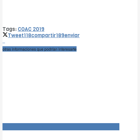
Tags:
COAC 2019
Tweet
118
compartir
189
enviar
otras informaciones que podrían interesarte
Carnaval366Días (agrupaciones 1x1 COAC 2019)