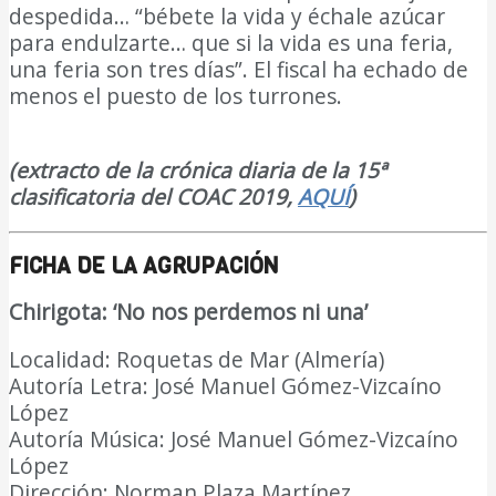
despedida… “bébete la vida y échale azúcar
para endulzarte… que si la vida es una feria,
una feria son tres días”. El fiscal ha echado de
menos el puesto de los turrones.
DIARIO Bahía
de Cádiz
(extracto de la crónica diaria de la 15ª
clasificatoria del COAC 2019,
AQUÍ
)
FICHA DE LA AGRUPACIÓN
Chirigota:
‘
No nos perdemos ni una
’
Localidad: Roquetas de Mar (Almería)
Autoría Letra: José Manuel Gómez-Vizcaíno
López
Autoría Música: José Manuel Gómez-Vizcaíno
López
Dirección: Norman Plaza Martínez