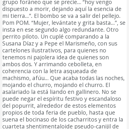
grupo foráneo que se precie… “hoy vengo
dispuesto a morir, dejando aquí la esencia de
mi tierra…”. El bombo se va a salir del pellejo.
Pom POM. “Mujer, levántate y grita basta…”, se
insta en ese segundo algo redundante. Otro
perrito piloto. Un cuplé comparando a la
Susana Díaz y a Pepe el Marismeño, con sus
cartelones ilustrativos, para quienes no
tenemos ni pajolera idea de quienes son
ambos dos. Y arrimando cebolleta, en
coherencia con la letra asqueada de
machismo, afúu… Que acaba todas las noches,
mojando el churro, mojando el churro. El
asalariado la está liando en gallinero. No se
puede negar el espíritu festivo y escandaloso
del popurrit, alrededor de estos elementos
propios de toda feria de pueblo, hasta que
suena el bocinaso de los cacharritos y entra la
cuarteta shentimentaloide pseudo-canijil de