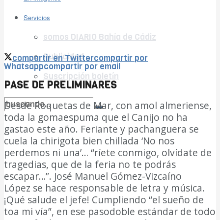
Ver todos los resultados
Servicios
somos DIARIO Bahía de Cádiz
Publicidad
compartir en Twitter
compartir por
Whatsapp
compartir por email
Suscripción boletín
PASE DE PRELIMINARES
Desde Roquetas de Mar, con amol almeriense,
toda la gomaespuma que el Canijo no ha
no encontramos resultados coincidentes
gastao este año. Feriante y pachanguera se
cuela la chirigota bien chillada ‘No nos
Ver todos los resultados
perdemos ni una’… “ríete conmigo, olvídate de
tragedias, que de la feria no te podrás
escapar…”. José Manuel Gómez-Vizcaíno
López se hace responsable de letra y música.
¡Qué salude el jefe! Cumpliendo “el sueño de
toa mi vía”, en ese pasodoble estándar de todo