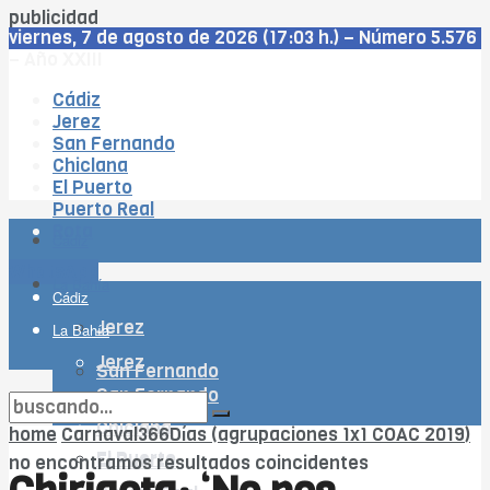
publicidad
viernes, 7 de agosto de 2026 (17:03 h.) – Número 5.576
– Año XXIII
Cádiz
Jerez
San Fernando
Chiclana
El Puerto
Puerto Real
Rota
Cádiz
WhatsApp
La Bahía
Cádiz
Jerez
La Bahía
Jerez
San Fernando
San Fernando
Chiclana
Chiclana
home
Carnaval366Días (agrupaciones 1x1 COAC 2019)
El Puerto
El Puerto
no encontramos resultados coincidentes