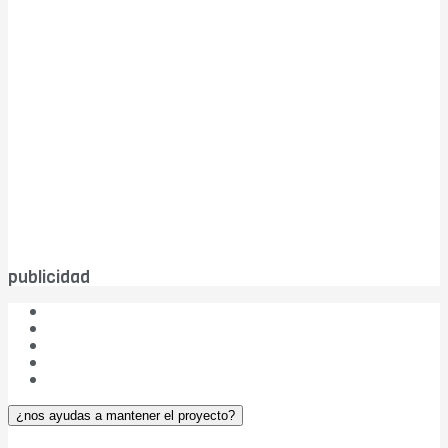
publicidad
¿Quiénes somos?
Las cinco W de DBC
Publicidad
Aviso legal
¿Colaboramos?
¿nos ayudas a mantener el proyecto?