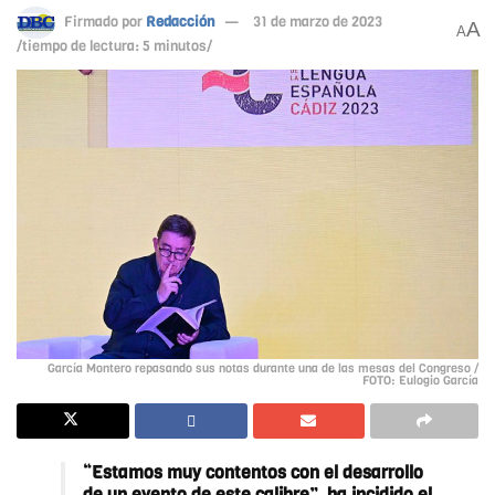
Firmado por
Redacción
31 de marzo de 2023
A
A
/tiempo de lectura: 5 minutos/
García Montero repasando sus notas durante una de las mesas del Congreso /
FOTO: Eulogio García
“Estamos muy contentos con el desarrollo
de un evento de este calibre”, ha incidido el