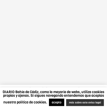
DIARIO Bahía de Cádiz, como la mayoría de webs,
DIARIO Bahía de Cádiz, como la mayoría de webs, utiliza cookies
utiliza cookies propias y ajenas. Si sigues navegando
propias y ajenas. Si sigues navegando entendemos que aceptas
entendemos que aceptas nuestra política de cookies.
nuestra política de cookies.
Más sobre este aviso legal
.
Acepto
acepto
más sobre este aviso legal