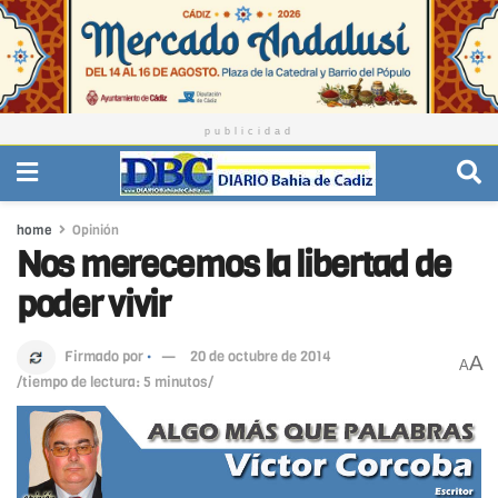
publicidad
home
Opinión
Nos merecemos la libertad de
poder vivir
Firmado por
·
20 de octubre de 2014
A
A
/tiempo de lectura: 5 minutos/