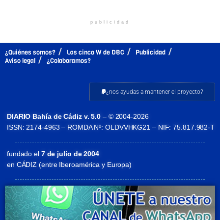
publicidad
¿Quiénes somos?
Las cinco W de DBC
Publicidad
Aviso legal
¿Colaboramos?
¿nos ayudas a mantener el proyecto?
DIARIO Bahía de Cádiz v. 5.0
– © 2004-2026
ISSN: 2174-4963 – ROMDA Nº: OLDVVHKG21 – NIF: 75.817.982-T
fundado el
7 de julio de 2004
en CÁDIZ (entre Iberoamérica y Europa)