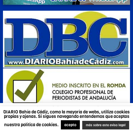
DIARIO Bahía de Cádiz, como la mayoría de webs,
DIARIO Bahía de Cádiz, como la mayoría de webs, utiliza cookies
utiliza cookies propias y ajenas. Si sigues navegando
propias y ajenas. Si sigues navegando entendemos que aceptas
entendemos que aceptas nuestra política de cookies.
nuestra política de cookies.
Más sobre este aviso legal
.
Acepto
acepto
más sobre este aviso legal