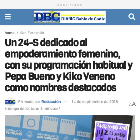
publicidad
home
San Fernando
Un 24-S dedicado al
empoderamiento femenino,
con su programación habitual y
Pepa Bueno y Kiko Veneno
como nombres destacados
Firmado por
Redacción
14 de septiembre de 2018
A
A
/tiempo de lectura: 8 minutos/