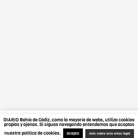
DIARIO Bahía de Cádiz, como la mayoría de webs,
DIARIO Bahía de Cádiz, como la mayoría de webs, utiliza cookies
utiliza cookies propias y ajenas. Si sigues navegando
propias y ajenas. Si sigues navegando entendemos que aceptas
entendemos que aceptas nuestra política de cookies.
nuestra política de cookies.
Más sobre este aviso legal
.
Acepto
acepto
más sobre este aviso legal