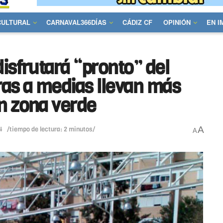
CULTURAL
CARNAVAL366DÍAS
CÁDIZ CF
OPINIÓN
EN 
isfrutará “pronto” del
ras a medias llevan más
n zona verde
A
4
/tiempo de lectura: 2 minutos/
A