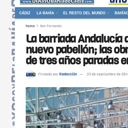
CÁDIZ
LA BAHÍA
EL RESTO DEL MUNDO
BAHÍA
home
San Fernando
La barriada Andalucía d
nuevo pabellón; las ob
de tres años paradas e
Firmado por
Redacción
23 de septiembre de 201