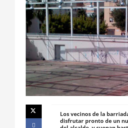
Los vecinos de la barria
disfrutar pronto de un n
del alcalde, y suenan hast