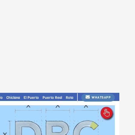
do
Chiclana
El Puerto
Puerto Real
Rota
WHATSAPP