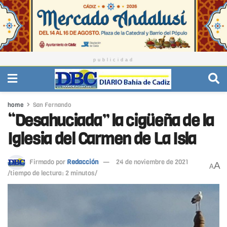
publicidad
home
San Fernando
“Desahuciada” la cigüeña de la
Iglesia del Carmen de La Isla
Firmado por
Redacción
24 de noviembre de 2021
A
A
/tiempo de lectura: 2 minutos/