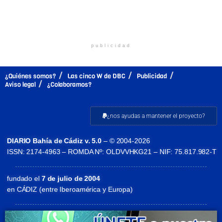
publicidad
¿Quiénes somos?
Las cinco W de DBC
Publicidad
Aviso legal
¿Colaboramos?
¿nos ayudas a mantener el proyecto?
DIARIO Bahía de Cádiz v. 5.0
– © 2004-2026
ISSN: 2174-4963 – ROMDA Nº: OLDVVHKG21 – NIF: 75.817.982-T
fundado el
7 de julio de 2004
en CÁDIZ (entre Iberoamérica y Europa)