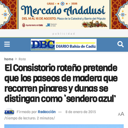
publicidad
home
Rota
El Consistorio roteño pretende
que los paseos de madera que
recorren pinares y dunas se
distingan como ‘sendero azul’
Firmado por
Redacción
8 de enero de 2015
A
A
/tiempo de lectura: 2 minutos/