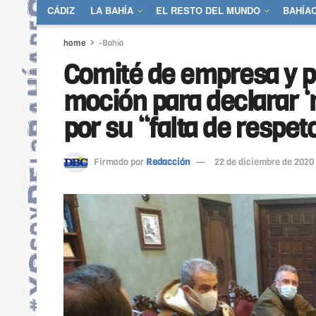
CÁDIZ
LA BAHÍA
EL RESTO DEL MUNDO
BAHÍA
home
-Bahía
Comité de empresa y p
moción para declarar ‘
por su “falta de respet
Firmado por
Redacción
22 de diciembre de 2020