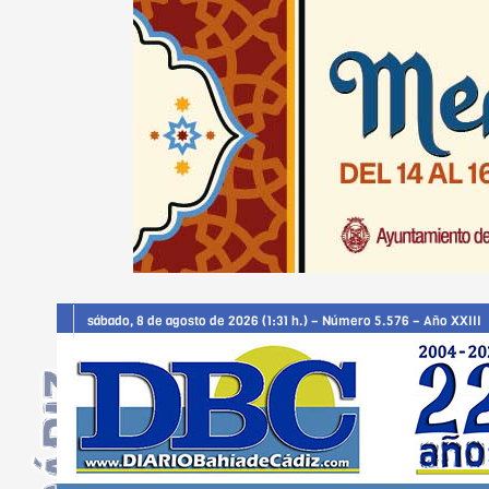
sábado, 8 de agosto de 2026 (1:31 h.) – Número 5.576 – Año XXIII