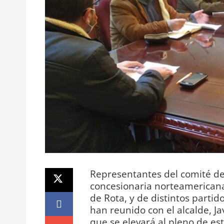
Representantes del comité de
concesionaria norteamericana 
de Rota, y de distintos parti
han reunido con el alcalde, J
que se elevará al pleno de e