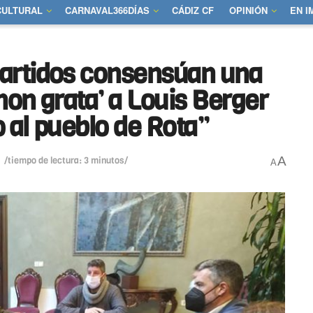
CULTURAL
CARNAVAL366DÍAS
CÁDIZ CF
OPINIÓN
EN 
artidos consensúan una
non grata’ a Louis Berger
o al pueblo de Rota”
A
/tiempo de lectura: 3 minutos/
A