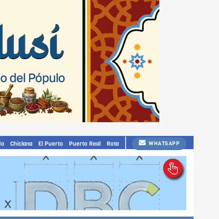
do
Chiclana
El Puerto
Puerto Real
Rota
WHATSAPP