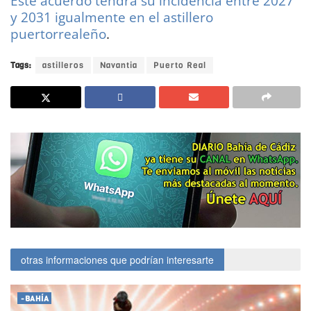
Este acuerdo tendrá su incidencia entre 2027
y 2031 igualmente en el astillero
puertorrealeño
.
Tags:
astilleros
Navantia
Puerto Real
otras informaciones que podrían interesarte
-BAHÍA