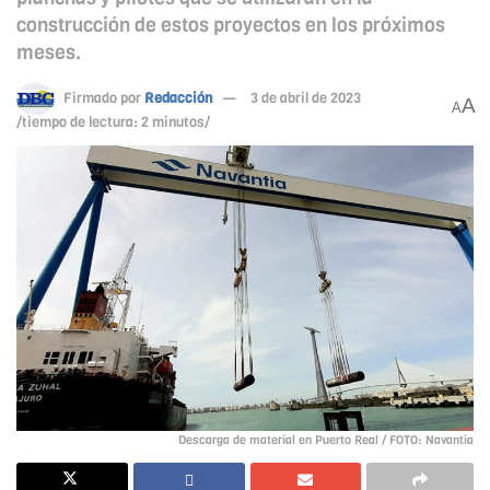
construcción de estos proyectos en los próximos
meses.
Firmado por
Redacción
3 de abril de 2023
A
A
/tiempo de lectura: 2 minutos/
Descarga de material en Puerto Real / FOTO: Navantia