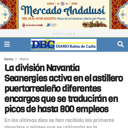
publicidad
home
-Bahía
La división Navantia
Seanergies activa en el astillero
puertorrealeño diferentes
encargos que se traducirán en
picos de hasta 800 empleos
En los últimos días se han recibido las primeras
planchas y pilotes que se utilizarán en la