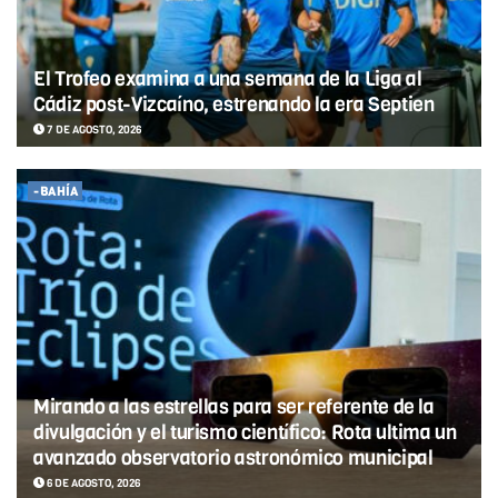
El Trofeo examina a una semana de la Liga al
Cádiz post-Vizcaíno, estrenando la era Septien
7 DE AGOSTO, 2026
-BAHÍA
Mirando a las estrellas para ser referente de la
divulgación y el turismo científico: Rota ultima un
avanzado observatorio astronómico municipal
6 DE AGOSTO, 2026