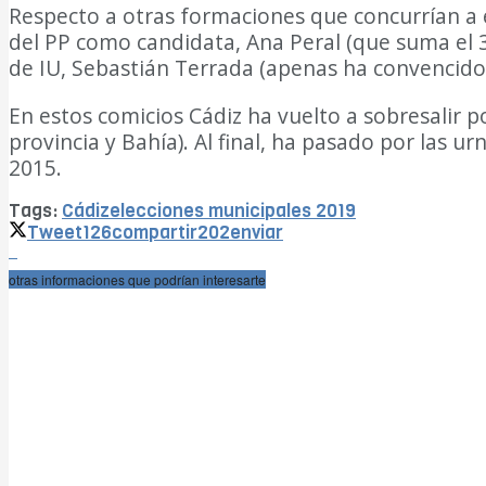
Respecto a otras formaciones que concurrían a 
del PP como candidata, Ana Peral (que suma el 3
de IU, Sebastián Terrada (apenas ha convencido 
En estos comicios Cádiz ha vuelto a sobresalir p
provincia y Bahía). Al final, ha pasado por las
2015.
DIARIO Bahía de Cádiz
Tags:
Cádiz
elecciones municipales 2019
Tweet
126
compartir
202
enviar
otras informaciones que podrían interesarte