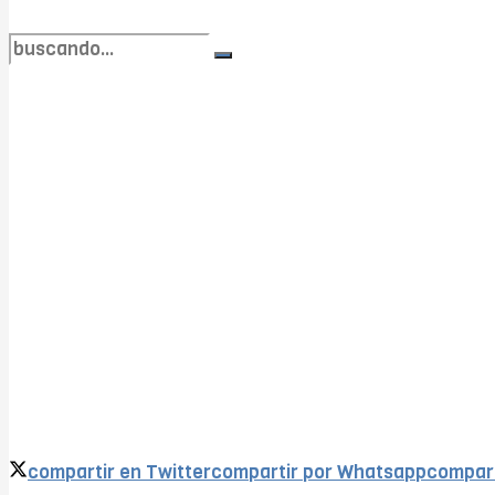
no encontramos resultados coincidentes
Ver todos los resultados
compartir en Twitter
compartir por Whatsapp
compart