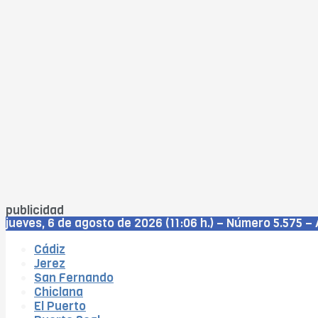
publicidad
jueves, 6 de agosto de 2026 (11:06 h.) – Número 5.575 – 
Cádiz
Jerez
San Fernando
Chiclana
El Puerto