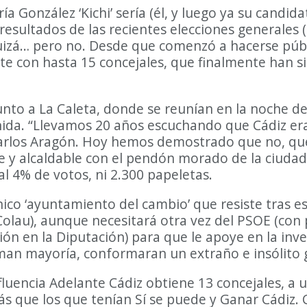
a González ‘Kichi’ sería (él, y luego ya su candid
resultados de las recientes elecciones generales (
izá… pero no. Desde que comenzó a hacerse públic
nte con hasta 15 concejales, que finalmente han s
, junto a La Caleta, donde se reunían en la noche 
a. “Llevamos 20 años escuchando que Cádiz era 
 Carlos Aragón. Hoy hemos demostrado que no, que
e y alcaldable con el pendón morado de la ciudad 
l 4% de votos, ni 2.300 papeletas.
nico ‘ayuntamiento del cambio’ que resiste tras e
olau), aunque necesitará otra vez del PSOE (con
ón en la Diputación) para que le apoye en la inv
suman mayoría, conformaran un extraño e insólito
fluencia Adelante Cádiz obtiene 13 concejales, a 
 más que los que tenían Sí se puede y Ganar Cádi