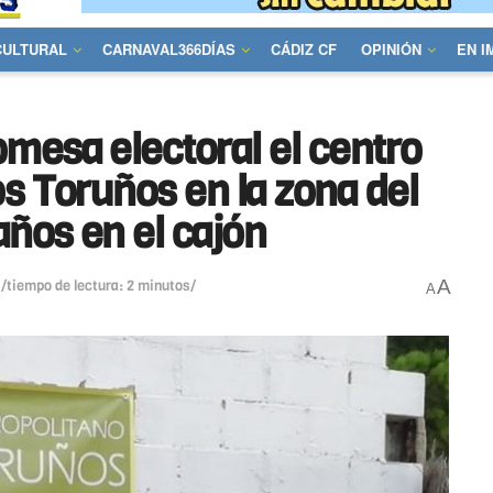
CULTURAL
CARNAVAL366DÍAS
CÁDIZ CF
OPINIÓN
EN 
mesa electoral el centro
os Toruños en la zona del
años en el cajón
A
/tiempo de lectura: 2 minutos/
A