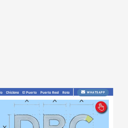
do
Chiclana
El Puerto
Puerto Real
Rota
WHATSAPP