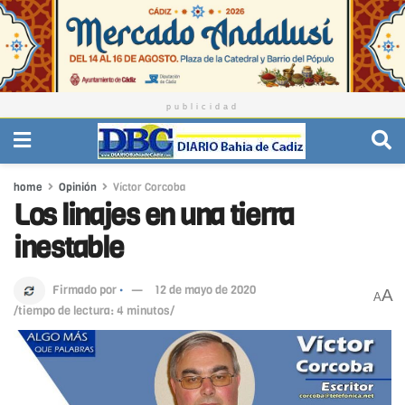
publicidad
home
Opinión
Víctor Corcoba
Los linajes en una tierra
inestable
Firmado por
·
12 de mayo de 2020
A
A
/tiempo de lectura: 4 minutos/