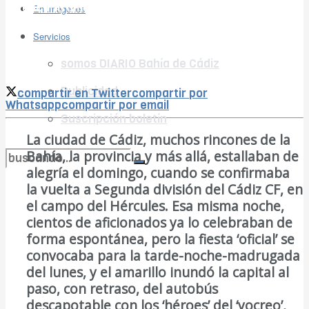
no encontramos resultados coincidentes
En imágenes
Ver todos los resultados
Servicios
somos DIARIO Bahía de Cádiz
Publicidad
compartir en Twitter
compartir por
Whatsapp
compartir por email
Suscripción boletín
La ciudad de Cádiz, muchos rincones de la
Bahía, la provincia y más allá, estallaban de
alegría el domingo, cuando se confirmaba
no encontramos resultados coincidentes
la vuelta a Segunda división del Cádiz CF, en
el campo del Hércules. Esa misma noche,
Ver todos los resultados
cientos de aficionados ya lo celebraban de
forma espontánea, pero la fiesta ‘oficial’ se
convocaba para la tarde-noche-madrugada
del lunes, y el amarillo inundó la capital al
paso, con retraso, del autobús
descapotable con los ‘héroes’ del ‘yocreo’,