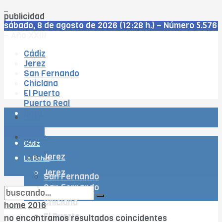
publicidad
sábado, 8 de agosto de 2026 (12:28 h.) – Número 5.576
– Año XXIII
Cádiz
Jerez
San Fernando
Chiclana
El Puerto
Puerto Real
Rota
Cádiz
WhatsApp
La Bahía
Cádiz
Jerez
La Bahía
Jerez
San Fernando
San Fernando
Chiclana
Chiclana
home
2016
El Puerto
El Puerto
no encontramos resultados coincidentes