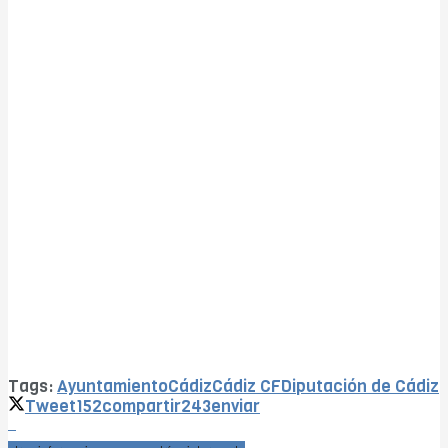
Tags:
Ayuntamiento
Cádiz
Cádiz CF
Diputación de Cádiz
Tweet
152
compartir
243
enviar