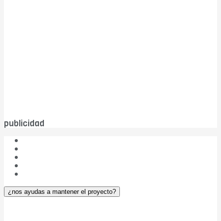
publicidad
¿Quiénes somos?
Las cinco W de DBC
Publicidad
Aviso legal
¿Colaboramos?
¿nos ayudas a mantener el proyecto?
DIARIO Bahía de Cádiz v. 5.0
– © 2004-2026
ISSN: 2174-4963 – ROMDA Nº: OLDVVHKG21 – NIF: 75.817.982-T