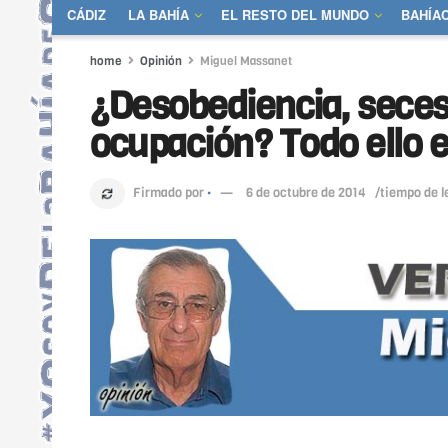
CÁDIZ
LA BAHÍA
EL RESTO DEL MUNDO
BAHÍA
home
Opinión
Miguel Massanet
¿Desobediencia, seces
ocupación? Todo ello es
Firmado por
·
6 de octubre de 2014
/tiempo de l