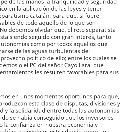
pe de las manos la tranquilidad y seguridad
co en la aplicación de las leyes y tener
separatismo catalán, para que, si fuere
sables de todo aquello de lo que son
No debemos olvidar que, el reto separatista
tá siendo seguido con gran interés, tanto
s autonomías como por todos aquellos que
arse de las aguas turbulentas del
rovecho político de ello; entre los cuales se
emos o el PC del señor Cayo Lara, que
entamientos les resulten favorables para sus
amos en unos momentos oportunos para que,
produzcan esta clase de disputas, divisiones y
d y la solidaridad entre todas las autonomías
do se había conseguido que los inversores
 la confianza en nuestra economía y
, habían escogido nuestra deuda como un