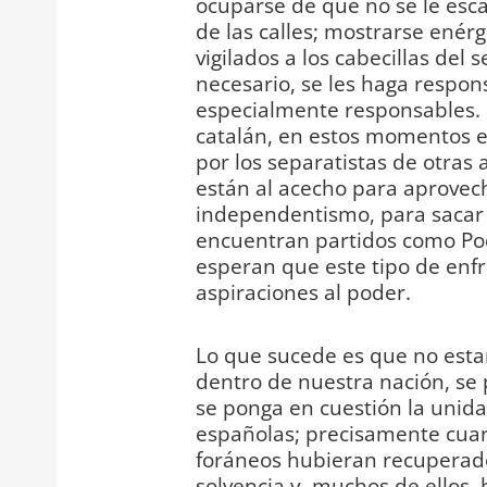
ocuparse de que no se le esca
de las calles; mostrarse enérgi
vigilados a los cabecillas del 
necesario, se les haga respon
especialmente responsables. 
catalán, en estos momentos es
por los separatistas de otra
están al acecho para aprovech
independentismo, para sacar p
encuentran partidos como Pod
esperan que este tipo de enfr
aspiraciones al poder.
Lo que sucede es que no est
dentro de nuestra nación, se 
se ponga en cuestión la unida
españolas; precisamente cuan
foráneos hubieran recuperado
solvencia y, muchos de ellos