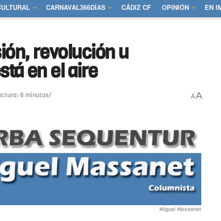
CULTURAL
CARNAVAL366DÍAS
CÁDIZ CF
OPINIÓN
EN 
ión, revolución u
tá en el aire
A
ectura: 6 minutos/
A
Miguel Massanet