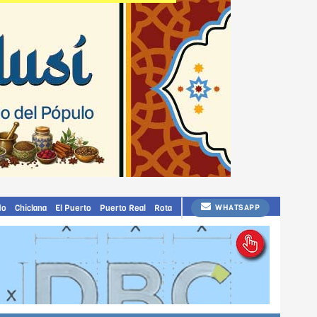
do
Chiclana
El Puerto
Puerto Real
Rota
WHATSAPP