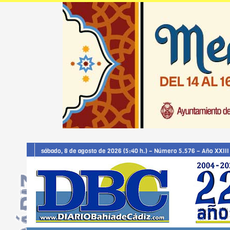
sábado, 8 de agosto de 2026 (5:40 h.) – Número 5.576 – Año XXIII