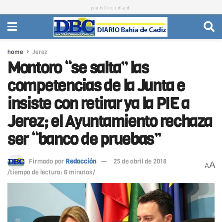
publicidad
home
Jerez
Montoro “se salta” las
competencias de la Junta e
insiste con retirar ya la PIE a
Jerez; el Ayuntamiento rechaza
ser “banco de pruebas”
Firmado por
Redacción
25 de abril de 2018
A
A
/tiempo de lectura: 6 minutos/