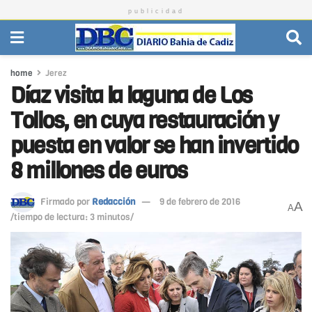
publicidad
home
Jerez
Díaz visita la laguna de Los
Tollos, en cuya restauración y
puesta en valor se han invertido
8 millones de euros
Firmado por
Redacción
9 de febrero de 2016
A
A
/tiempo de lectura: 3 minutos/