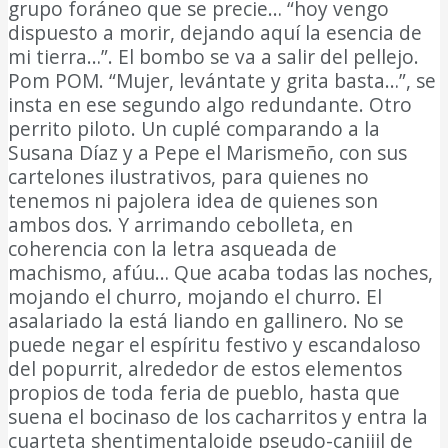
grupo foráneo que se precie… “hoy vengo
dispuesto a morir, dejando aquí la esencia de
mi tierra…”. El bombo se va a salir del pellejo.
Pom POM. “Mujer, levántate y grita basta…”, se
insta en ese segundo algo redundante. Otro
perrito piloto. Un cuplé comparando a la
Susana Díaz y a Pepe el Marismeño, con sus
cartelones ilustrativos, para quienes no
tenemos ni pajolera idea de quienes son
ambos dos. Y arrimando cebolleta, en
coherencia con la letra asqueada de
machismo, afúu… Que acaba todas las noches,
mojando el churro, mojando el churro. El
asalariado la está liando en gallinero. No se
puede negar el espíritu festivo y escandaloso
del popurrit, alrededor de estos elementos
propios de toda feria de pueblo, hasta que
suena el bocinaso de los cacharritos y entra la
cuarteta shentimentaloide pseudo-canijil de