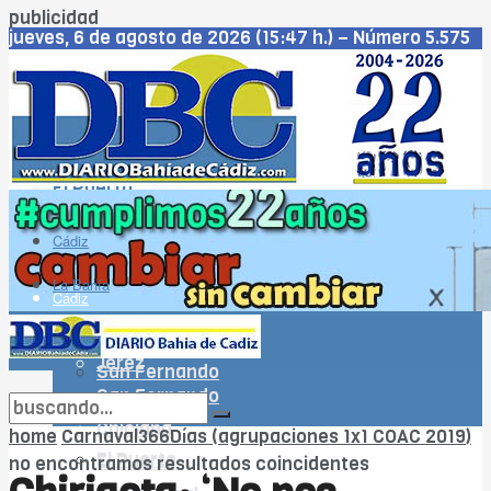
publicidad
jueves, 6 de agosto de 2026 (15:47 h.) – Número 5.575
– Año XXIII
Cádiz
Jerez
San Fernando
Chiclana
El Puerto
Puerto Real
Rota
Cádiz
WhatsApp
La Bahía
Cádiz
Jerez
La Bahía
Jerez
San Fernando
San Fernando
Chiclana
Chiclana
home
Carnaval366Días (agrupaciones 1x1 COAC 2019)
El Puerto
El Puerto
no encontramos resultados coincidentes