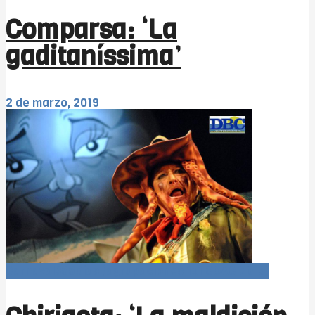
Comparsa: ‘La
gaditaníssima’
2 de marzo, 2019
Carnaval366Días (agrupaciones 1x1 COAC 2019)