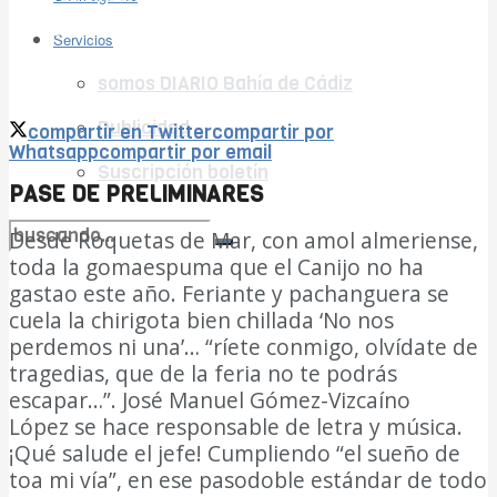
Ver todos los resultados
Servicios
somos DIARIO Bahía de Cádiz
Publicidad
compartir en Twitter
compartir por
Whatsapp
compartir por email
Suscripción boletín
PASE DE PRELIMINARES
Desde Roquetas de Mar, con amol almeriense,
toda la gomaespuma que el Canijo no ha
no encontramos resultados coincidentes
gastao este año. Feriante y pachanguera se
cuela la chirigota bien chillada ‘No nos
Ver todos los resultados
perdemos ni una’… “ríete conmigo, olvídate de
tragedias, que de la feria no te podrás
escapar…”. José Manuel Gómez-Vizcaíno
López se hace responsable de letra y música.
¡Qué salude el jefe! Cumpliendo “el sueño de
toa mi vía”, en ese pasodoble estándar de todo