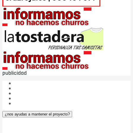
publicidad
¿Quiénes somos?
Las cinco W de DBC
Publicidad
Aviso legal
¿Colaboramos?
¿nos ayudas a mantener el proyecto?
DIARIO Bahía de Cádiz v. 5.0
– © 2004-2026
ISSN: 2174-4963 – ROMDA Nº: OLDVVHKG21 – NIF: 75.817.982-T