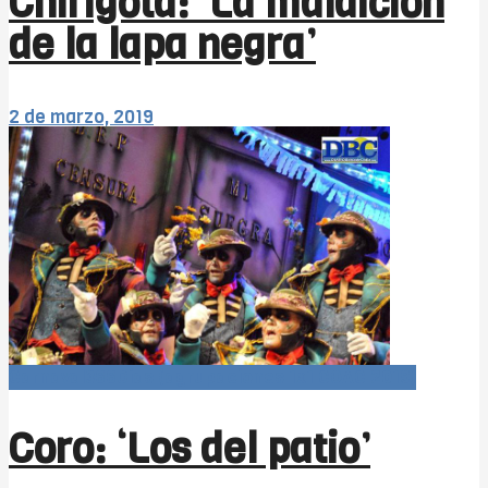
Chirigota: ‘La maldición
de la lapa negra’
2 de marzo, 2019
Carnaval366Días (agrupaciones 1x1 COAC 2019)
Coro: ‘Los del patio’