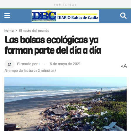
publicidad
home
El resto del mundo
Las bolsas ecológicas ya
forman parte del día a día
Firmado por
·
5 de mayo de 2021
A
A
/tiempo de lectura: 3 minutos/