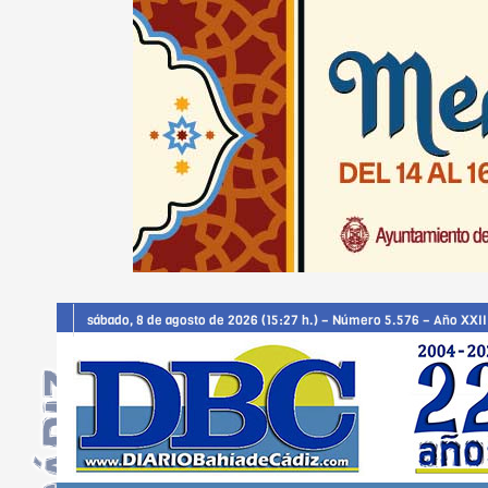
sábado, 8 de agosto de 2026 (15:27 h.) – Número 5.576 – Año XXII