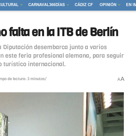
CULTURAL
CARNAVAL366DÍAS
CÁDIZ CF
OPINIÓN
EN 
o falta en la ITB de Berlín
la Diputación desembarca junto a varios
 este feria profesional alemana, para seguir
 turístico internacional.
A
mpo de lectura: 3 minutos/
A