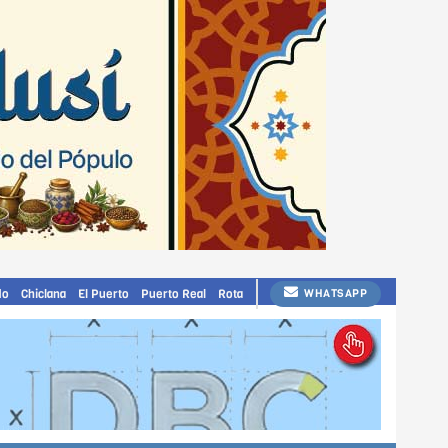
do
Chiclana
El Puerto
Puerto Real
Rota
WHATSAPP