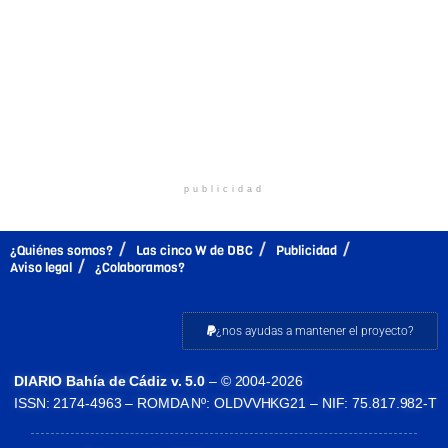
publicidad
¿Quiénes somos?
Las cinco W de DBC
Publicidad
Aviso legal
¿Colaboramos?
¿nos ayudas a mantener el proyecto?
DIARIO Bahía de Cádiz v. 5.0
– © 2004-2026
ISSN: 2174-4963 – ROMDA Nº: OLDVVHKG21 – NIF: 75.817.982-T