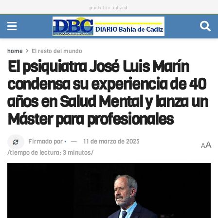
publicidad
home
El resto del mundo
El psiquiatra José Luis Marín
condensa su experiencia de 40
años en Salud Mental y lanza un
Máster para profesionales
Firmado por
·
11 de marzo de 2025
A
A
/tiempo de lectura: 3 minutos/