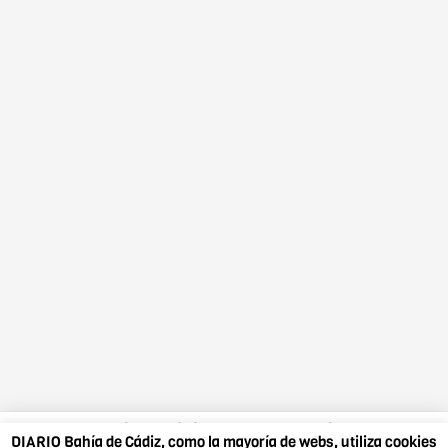
DIARIO Bahía de Cádiz, como la mayoría de webs,
DIARIO Bahía de Cádiz, como la mayoría de webs, utiliza cookies
utiliza cookies propias y ajenas. Si sigues navegando