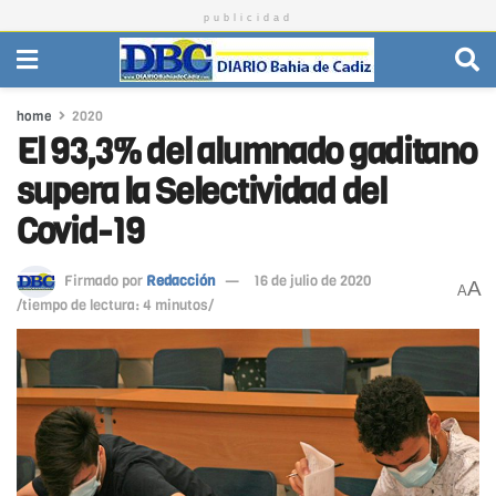
publicidad
home
2020
El 93,3% del alumnado gaditano
supera la Selectividad del
Covid-19
Firmado por
Redacción
16 de julio de 2020
A
A
/tiempo de lectura: 4 minutos/