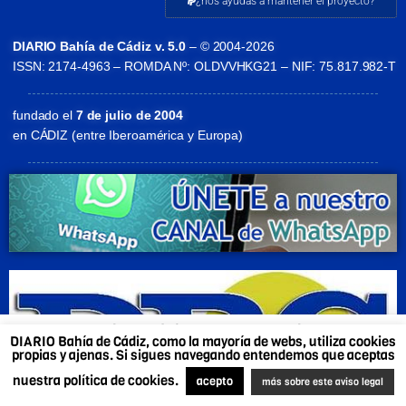
¿nos ayudas a mantener el proyecto?
DIARIO Bahía de Cádiz v. 5.0
– © 2004-2026
ISSN: 2174-4963 – ROMDA Nº: OLDVVHKG21 – NIF: 75.817.982-T
fundado el
7 de julio de 2004
en CÁDIZ (entre Iberoamérica y Europa)
DIARIO Bahía de Cádiz, como la mayoría de webs,
DIARIO Bahía de Cádiz, como la mayoría de webs, utiliza cookies
utiliza cookies propias y ajenas. Si sigues navegando
propias y ajenas. Si sigues navegando entendemos que aceptas
entendemos que aceptas nuestra política de cookies.
nuestra política de cookies.
Más sobre este aviso legal
.
Acepto
acepto
más sobre este aviso legal