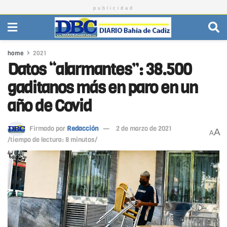
publicidad
home
2021
Datos “alarmantes”: 38.500
gaditanos más en paro en un
año de Covid
Firmado por
Redacción
2 de marzo de 2021
A
A
/tiempo de lectura: 8 minutos/