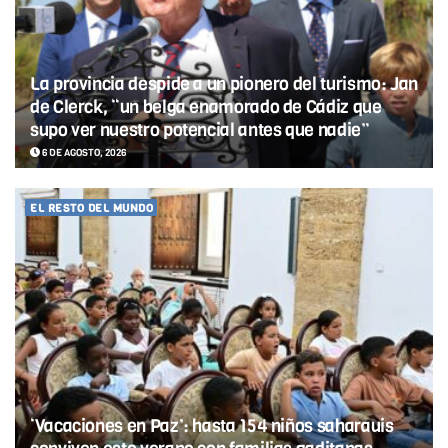
La provincia despide a un pionero del turismo: Jan
de Clerck, “un belga enamorado de Cádiz que
supo ver nuestro potencial antes que nadie”
6 DE AGOSTO, 2026
EL RESTO DEL MUNDO
‘Vacaciones en Paz’: hasta 154 niños saharauis