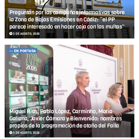
Preguntan por las campañas informativas sobre
la Zona de Bajas Emisiones en Cádiz: “el PP
parece interesado en hacer caja con las multas”
5 DE AGOSTO, 2026
-- EN PORTADA
Miguel Ríos, Pablo López, Carminho, María
Galiana, Javier Cámara y Bienvenido: nombres
propios de la programación de otoño del Falla
5 DE AGOSTO, 2026