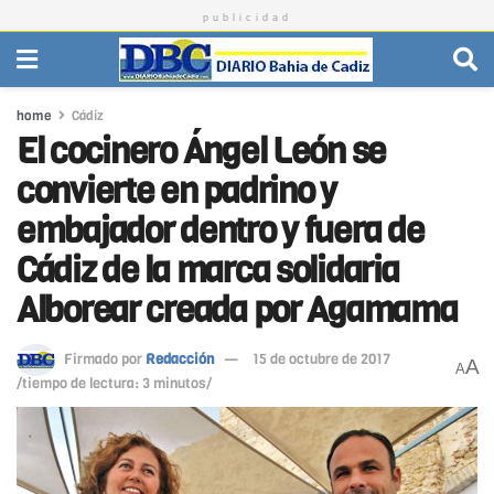
publicidad
home
Cádiz
El cocinero Ángel León se
convierte en padrino y
embajador dentro y fuera de
Cádiz de la marca solidaria
Alborear creada por Agamama
Firmado por
Redacción
15 de octubre de 2017
A
A
/tiempo de lectura: 3 minutos/