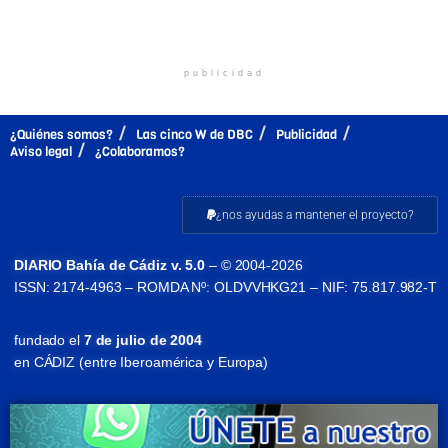
publicidad
¿Quiénes somos?
Las cinco W de DBC
Publicidad
Aviso legal
¿Colaboramos?
¿nos ayudas a mantener el proyecto?
DIARIO Bahía de Cádiz v. 5.0
– © 2004-2026
ISSN: 2174-4963 – ROMDA Nº: OLDVVHKG21 – NIF: 75.817.982-T
fundado el
7 de julio de 2004
en CÁDIZ (entre Iberoamérica y Europa)