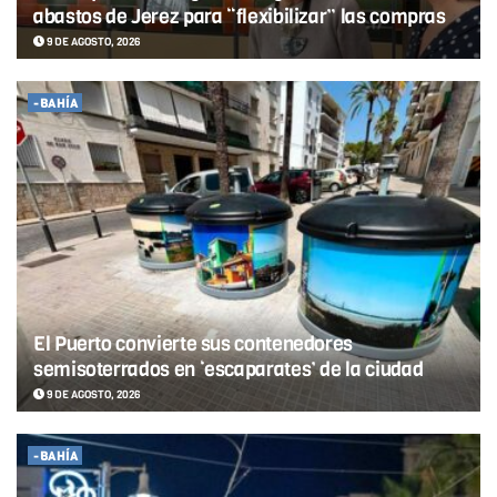
abastos de Jerez para “flexibilizar” las compras
9 DE AGOSTO, 2026
-BAHÍA
El Puerto convierte sus contenedores
semisoterrados en ‘escaparates’ de la ciudad
9 DE AGOSTO, 2026
-BAHÍA