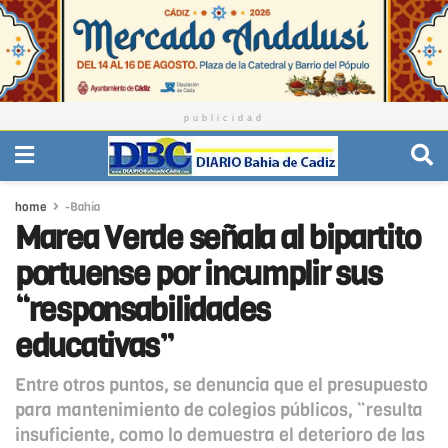
publicidad
home
-Bahía
Marea Verde señala al bipartito
portuense por incumplir sus
“responsabilidades
educativas”
Entre otros puntos, se denuncia que el presupuesto
para mantenimiento de colegios públicos, “resulta
insuficiente, como lo demuestra el deterioro de las