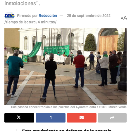
instalaciones”.
Firmado por
Redacción
29 de septiembre de 2022
A
A
/tiempo de lectura: 4 minutos/
Una pasada concentración a las puertas del Ayuntamiento / FOTO: Marea Verde