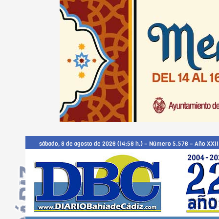
sábado, 8 de agosto de 2026 (14:58 h.) – Número 5.576 – Año XXII