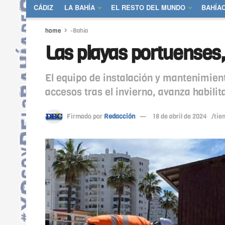
CÁDIZ
LA BAHÍA
EL RESTO DEL MUNDO
BAHÍA
home
-Bahía
Las playas portuenses,
El equipo de instalación y mantenimien
accesos tras el invierno, avanza habili
Firmado por
Redacción
18 de abril de 2024
/tie