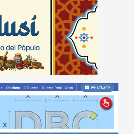
do
Chiclana
El Puerto
Puerto Real
Rota
WHATSAPP