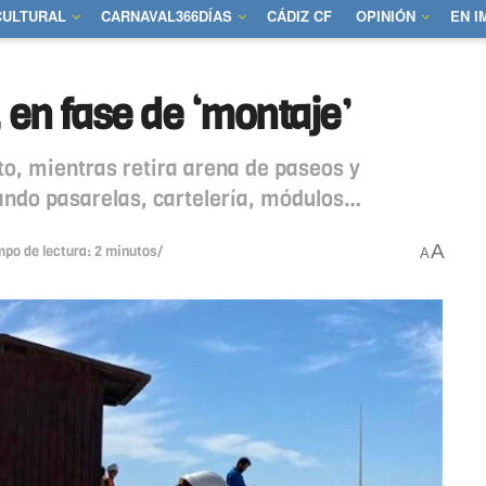
CULTURAL
CARNAVAL366DÍAS
CÁDIZ CF
OPINIÓN
EN 
 en fase de ‘montaje’
to, mientras retira arena de paseos y
tando pasarelas, cartelería, módulos…
A
mpo de lectura: 2 minutos/
A