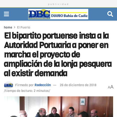
publicidad
home
El Puerto
El bipartito portuense insta a la
Autoridad Portuaria a poner en
marcha el proyecto de
ampliación de la lonja pesquera
al existir demanda
Firmado por
Redacción
26 de diciembre de 2018
A
A
/tiempo de lectura: 2 minutos/