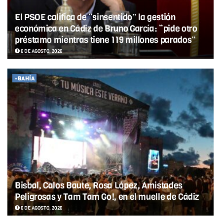
El PSOE califica de “sinsentido” la gestión
económica en Cádiz de Bruno García: “pide otro
préstamo mientras tiene 119 millones parados”
6 DE AGOSTO, 2026
-BAHÍA
Bisbal, Calos Baute, Rosa López, Amistades
Peligrosas y Tam Tam Go!, en el muelle de Cádiz
6 DE AGOSTO, 2026