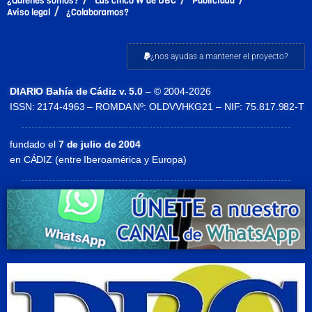
¿Quiénes somos?
Las cinco W de DBC
Publicidad
Aviso legal
¿Colaboramos?
¿nos ayudas a mantener el proyecto?
DIARIO Bahía de Cádiz v. 5.0
– © 2004-2026
ISSN: 2174-4963 – ROMDA Nº: OLDVVHKG21 – NIF: 75.817.982-T
fundado el
7 de julio de 2004
en CÁDIZ (entre Iberoamérica y Europa)