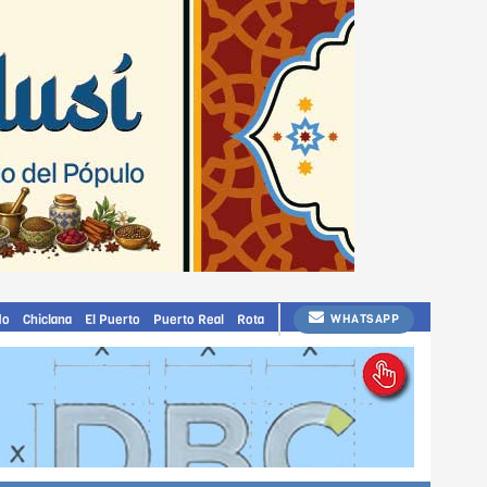
do
Chiclana
El Puerto
Puerto Real
Rota
WHATSAPP