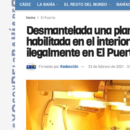
CÁDIZ
LA BAHÍA
EL RESTO DEL MUNDO
BAHÍA
home
El Puerto
Desmantelada una pla
habilitada en el interi
ilegalmente en El Puer
Firmado por
Redacción
22 de febrero de 2021
/t