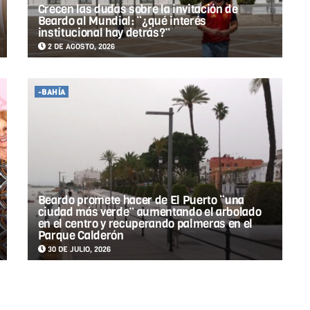
Crecen las dudas sobre la invitación de
Beardo al Mundial: “¿qué interés
institucional hay detrás?”
2 DE AGOSTO, 2026
-BAHÍA
Beardo promete hacer de El Puerto “una
ciudad más verde” aumentando el arbolado
en el centro y recuperando palmeras en el
Parque Calderón
30 DE JULIO, 2026