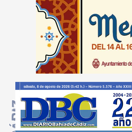
sábado, 8 de agosto de 2026 (5:42 h.) – Número 5.576 – Año XXIII