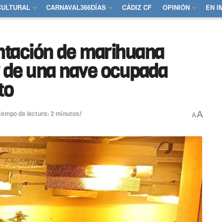
CULTURAL
CARNAVAL366DÍAS
CÁDIZ CF
OPINIÓN
EN 
ntación de marihuana
or de una nave ocupada
to
A
iempo de lectura: 2 minutos/
A