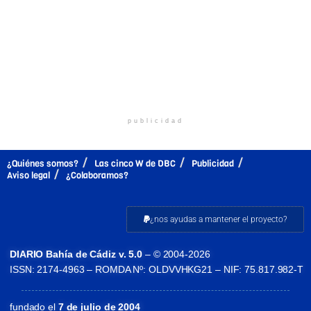
publicidad
¿Quiénes somos?
Las cinco W de DBC
Publicidad
Aviso legal
¿Colaboramos?
¿nos ayudas a mantener el proyecto?
DIARIO Bahía de Cádiz v. 5.0
– © 2004-2026
ISSN: 2174-4963 – ROMDA Nº: OLDVVHKG21 – NIF: 75.817.982-T
fundado el
7 de julio de 2004