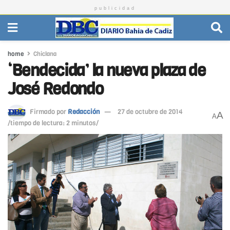
publicidad
home
Chiclana
‘Bendecida’ la nueva plaza de
José Redondo
Firmado por
Redacción
27 de octubre de 2014
A
A
/tiempo de lectura: 2 minutos/