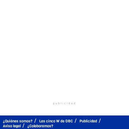
publicidad
¿Quiénes somos?
Las cinco W de DBC
Publicidad
Aviso legal
¿Colaboramos?