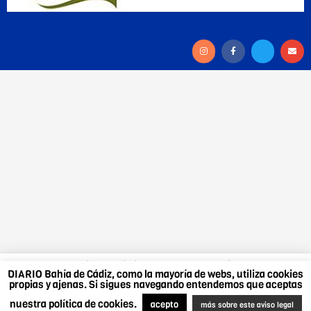
DIARIO Bahía de Cádiz, como la mayoría de webs,
DIARIO Bahía de Cádiz, como la mayoría de webs, utiliza cookies
utiliza cookies propias y ajenas. Si sigues navegando
propias y ajenas. Si sigues navegando entendemos que aceptas
entendemos que aceptas nuestra política de cookies.
nuestra política de cookies.
Más sobre este aviso legal
.
Acepto
acepto
más sobre este aviso legal