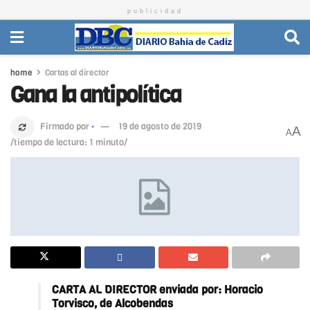
publicidad
home
Cartas al director
Gana la antipolítica
Firmado por
·
19 de agosto de 2019
A
A
/tiempo de lectura: 1 minuto/
CARTA AL DIRECTOR enviada por: Horacio
Torvisco, de Alcobendas