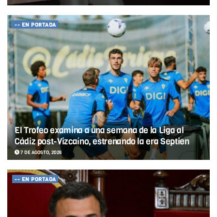
-- EN PORTADA
El Trofeo examina a una semana de la Liga al
Cádiz post-Vizcaíno, estrenando la era Septien
7 DE AGOSTO, 2026
-- EN PORTADA