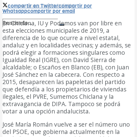
Suscripción boletín
compartir en Twitter
compartir por
Whatsapp
compartir por email
En Chiclana, IU y Podemos van por libre en
esta elecciones municipales de 2019, a
no encontramos resultados coincidentes
diferencia de lo que ocurre a nivel estatal,
andaluz y en localidades vecinas; y además, se
Ver todos los resultados
podrá elegir a formaciones singulares como
Igualdad Real (IGRE), con David Sierra de
alcaldable; o Escaños en Blanco (EB), con Juan
José Sánchez en la cabecera. Con respecto a
2015, desaparecen las papeletas del partido
que defendía a los propietarios de viviendas
ilegales, el PVRE, Sumemos Chiclana y la
extravagancia de DIPA. Tampoco se podrá
votar a una opción andalucista.
José María Román vuelve a ser el número uno
del PSOE, que gobierna actualmente en la