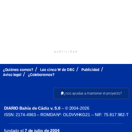
publicidad
¿Quiénes somos?
Las cinco W de DBC
Publicidad
Aviso legal
¿Colaboramos?
¿nos ayudas a mantener el proyecto?
DIARIO Bahía de Cádiz v. 5.0
– © 2004-2026
ISSN: 2174-4963 – ROMDA Nº: OLDVVHKG21 – NIF: 75.817.982-T
fundado el
7 de julio de 2004