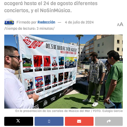
acogerá hasta el 24 de agosto diferentes
conciertos, y el NoSinMúsica.
Firmado por
Redacción
4 de julio de 2024
A
A
/tiempo de lectura: 3 minutos/
En la presentación de los carteles de Música del Mar / FOTO: Eulogio García