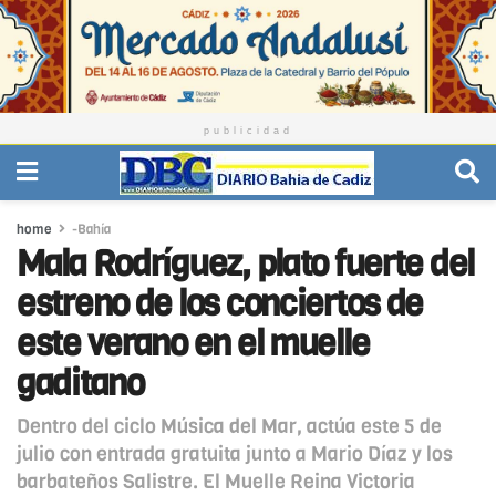
publicidad
home
-Bahía
Mala Rodríguez, plato fuerte del
estreno de los conciertos de
este verano en el muelle
gaditano
Dentro del ciclo Música del Mar, actúa este 5 de
julio con entrada gratuita junto a Mario Díaz y los
barbateños Salistre. El Muelle Reina Victoria