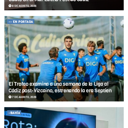
8 DE AGOSTO, 2026
-- EN PORTADA
El Trofeo examina a una semana de la Liga al
Cádiz post-Vizcaíno, estrenando la era Septien
7 DE AGOSTO, 2026
-BAHÍA