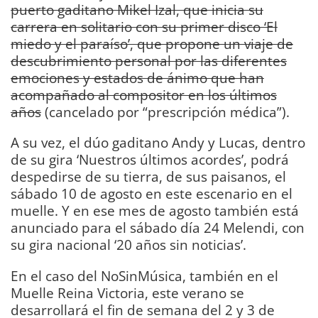
puerto gaditano Mikel Izal, que inicia su
carrera en solitario con su primer disco ‘El
miedo y el paraíso’, que propone un viaje de
descubrimiento personal por las diferentes
emociones y estados de ánimo que han
acompañado al compositor en los últimos
años
(cancelado por “prescripción médica”).
A su vez, el dúo gaditano Andy y Lucas, dentro
de su gira ‘Nuestros últimos acordes’, podrá
despedirse de su tierra, de sus paisanos, el
sábado 10 de agosto en este escenario en el
muelle. Y en ese mes de agosto también está
anunciado para el sábado día 24 Melendi, con
su gira nacional ‘20 años sin noticias’.
En el caso del NoSinMúsica, también en el
Muelle Reina Victoria, este verano se
desarrollará el fin de semana del 2 y 3 de