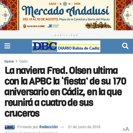
publicidad
home
Cádiz
La naviera Fred. Olsen ultima
con la APBC la ‘fiesta’ de su 170
aniversario en Cádiz, en la que
reunirá a cuatro de sus
cruceros
Firmado por
Redacción
21 de junio de 2018
A
A