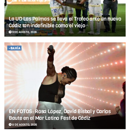
La UD Las Palmas se lleva el Trofeo ante un nuevo
Cádiz tan indefinible como el viejo
9 DE AGOSTO, 2026
-BAHÍA
EN FOTOS: Rosa López, David Bisbal y Carlos
Baute en el Mar Latino Fest de Cádiz
8 DE AGOSTO, 2026