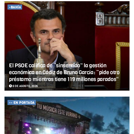
-BAHÍA
El PSOE califica de “sinsentido” la gestión
económica en Cádiz de Bruno García: “pide otro
préstamo mientras tiene 119 millones parados”
6 DE AGOSTO, 2026
-- EN PORTADA