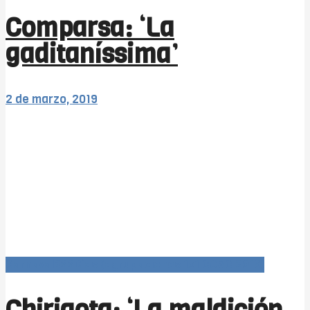
Comparsa: ‘La
gaditaníssima’
2 de marzo, 2019
Carnaval366Días (agrupaciones 1x1 COAC 2019)
Chirigota: ‘La maldición