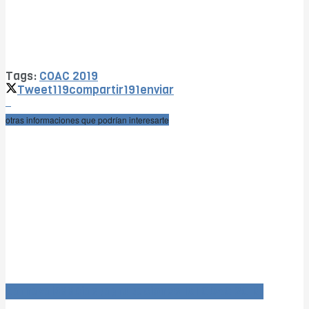
Tags:
COAC 2019
Tweet
119
compartir
191
enviar
otras informaciones que podrían interesarte
Carnaval366Días (agrupaciones 1x1 COAC 2019)