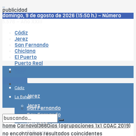
publicidad
domingo, 9 de agosto de 2026 (15:50 h.) – Número
5.576 – Año XXIII
Cádiz
Jerez
San Fernando
Chiclana
El Puerto
Puerto Real
Rota
Cádiz
WhatsApp
La Bahía
Cádiz
Jerez
La Bahía
Jerez
San Fernando
San Fernando
Chiclana
Chiclana
home
Carnaval366Días (agrupaciones 1x1 COAC 2019)
El Puerto
El Puerto
no encontramos resultados coincidentes