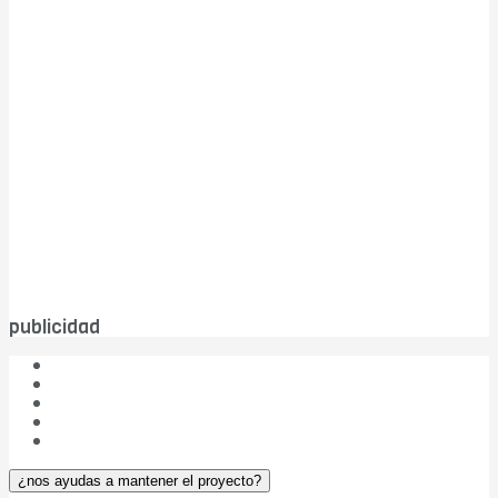
publicidad
¿Quiénes somos?
Las cinco W de DBC
Publicidad
Aviso legal
¿Colaboramos?
¿nos ayudas a mantener el proyecto?