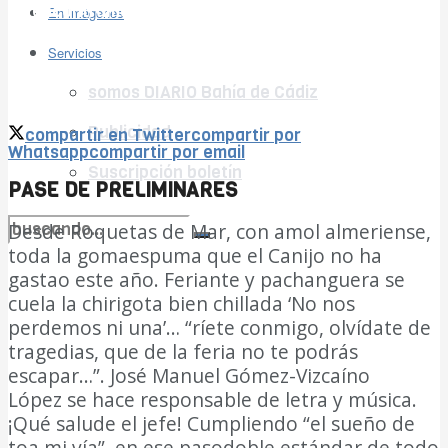
no encontramos resultados coincidentes
En imágenes
Ver todos los resultados
Servicios
somos DIARIO Bahía de Cádiz
Publicidad
compartir en Twitter
compartir por
Whatsapp
compartir por email
Suscripción boletín
PASE DE PRELIMINARES
Desde Roquetas de Mar, con amol almeriense,
toda la gomaespuma que el Canijo no ha
no encontramos resultados coincidentes
gastao este año. Feriante y pachanguera se
cuela la chirigota bien chillada ‘No nos
Ver todos los resultados
perdemos ni una’… “ríete conmigo, olvídate de
tragedias, que de la feria no te podrás
escapar…”. José Manuel Gómez-Vizcaíno
López se hace responsable de letra y música.
¡Qué salude el jefe! Cumpliendo “el sueño de
toa mi vía”, en ese pasodoble estándar de todo