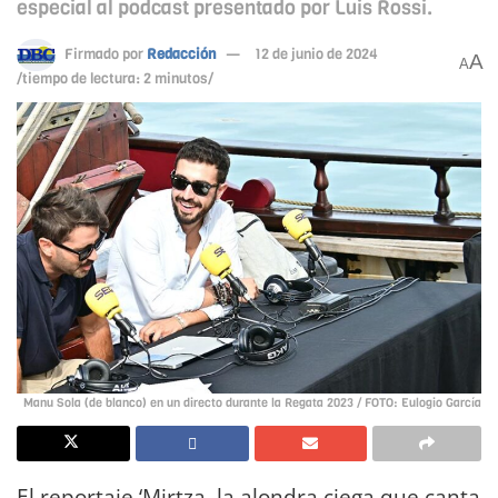
especial al podcast presentado por Luis Rossi.
Firmado por
Redacción
12 de junio de 2024
A
A
/tiempo de lectura: 2 minutos/
Manu Sola (de blanco) en un directo durante la Regata 2023 / FOTO: Eulogio García
El reportaje ‘Mirtza, la alondra ciega que canta