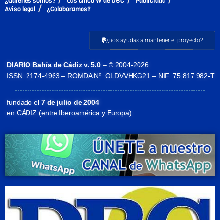
¿Quiénes somos?
Las cinco W de DBC
Publicidad
Aviso legal
¿Colaboramos?
¿nos ayudas a mantener el proyecto?
DIARIO Bahía de Cádiz v. 5.0
– © 2004-2026
ISSN: 2174-4963 – ROMDA Nº: OLDVVHKG21 – NIF: 75.817.982-T
fundado el
7 de julio de 2004
en CÁDIZ (entre Iberoamérica y Europa)