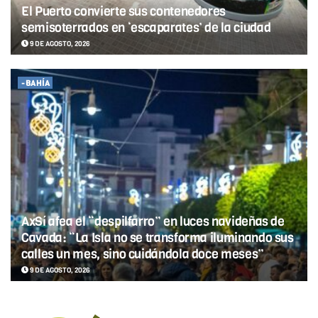
El Puerto convierte sus contenedores
semisoterrados en ‘escaparates’ de la ciudad
9 DE AGOSTO, 2026
-BAHÍA
AxSí afea el “despilfarro” en luces navideñas de
Cavada: “La Isla no se transforma iluminando sus
calles un mes, sino cuidándola doce meses”
9 DE AGOSTO, 2026