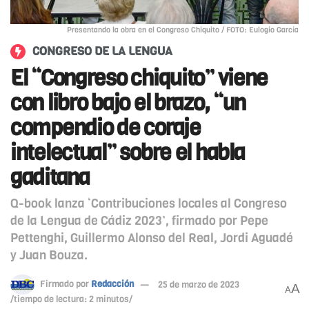
Presentando la obra en el Congreso Chiquito / FOTO: Eulogio García
CONGRESO DE LA LENGUA
El “Congreso chiquito” viene
con libro bajo el brazo, “un
compendio de coraje
intelectual” sobre el habla
gaditana
Q-book lanza ‘Contribuciones locales al Congreso
de la Lengua de Cádiz 2023’, firmado por Pepe
Pettenghi, Guillermo Alonso del Real, Jordi Aguadé
y Juan Bouza.
Firmado por
Redacción
25 de marzo de 2023
A
A
/tiempo de lectura: 2 minutos/