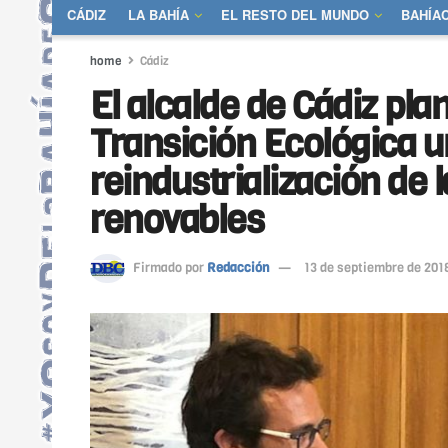
CÁDIZ
LA BAHÍA
EL RESTO DEL MUNDO
BAHÍA
home
Cádiz
El alcalde de Cádiz plan
Transición Ecológica u
reindustrialización de 
renovables
Firmado por
Redacción
13 de septiembre de 201