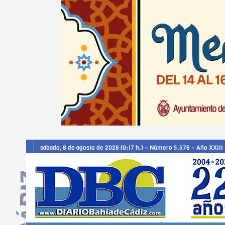
sábado, 8 de agosto de 2026 (0:17 h.) – Número 5.576 – Año XXIII