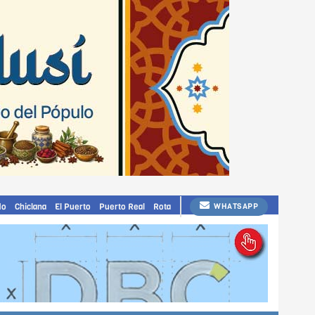
do
Chiclana
El Puerto
Puerto Real
Rota
WHATSAPP