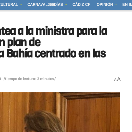
CULTURAL
CARNAVAL366DÍAS
CÁDIZ CF
OPINIÓN
EN 
tea a la ministra para la
n plan de
la Bahía centrado en las
A
8
/tiempo de lectura: 3 minutos/
A