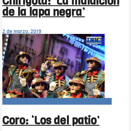
Chirigota: ‘La maldición
de la lapa negra’
2 de marzo, 2019
Carnaval366Días (agrupaciones 1x1 COAC 2019)
Coro: ‘Los del patio’