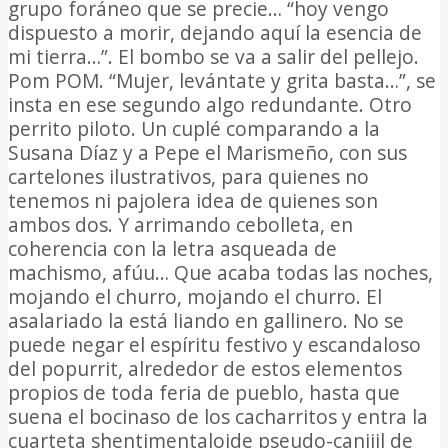
grupo foráneo que se precie… “hoy vengo
dispuesto a morir, dejando aquí la esencia de
mi tierra…”. El bombo se va a salir del pellejo.
Pom POM. “Mujer, levántate y grita basta…”, se
insta en ese segundo algo redundante. Otro
perrito piloto. Un cuplé comparando a la
Susana Díaz y a Pepe el Marismeño, con sus
cartelones ilustrativos, para quienes no
tenemos ni pajolera idea de quienes son
ambos dos. Y arrimando cebolleta, en
coherencia con la letra asqueada de
machismo, afúu… Que acaba todas las noches,
mojando el churro, mojando el churro. El
asalariado la está liando en gallinero. No se
puede negar el espíritu festivo y escandaloso
del popurrit, alrededor de estos elementos
propios de toda feria de pueblo, hasta que
suena el bocinaso de los cacharritos y entra la
cuarteta shentimentaloide pseudo-canijil de