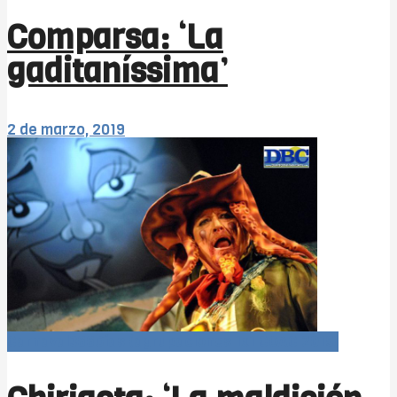
Comparsa: ‘La
gaditaníssima’
2 de marzo, 2019
Carnaval366Días (agrupaciones 1x1 COAC 2019)