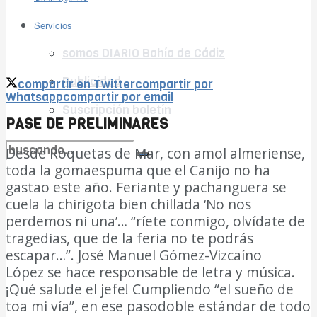
Ver todos los resultados
Servicios
somos DIARIO Bahía de Cádiz
Publicidad
compartir en Twitter
compartir por
Whatsapp
compartir por email
Suscripción boletín
PASE DE PRELIMINARES
Desde Roquetas de Mar, con amol almeriense,
toda la gomaespuma que el Canijo no ha
no encontramos resultados coincidentes
gastao este año. Feriante y pachanguera se
cuela la chirigota bien chillada ‘No nos
Ver todos los resultados
perdemos ni una’… “ríete conmigo, olvídate de
tragedias, que de la feria no te podrás
escapar…”. José Manuel Gómez-Vizcaíno
López se hace responsable de letra y música.
¡Qué salude el jefe! Cumpliendo “el sueño de
toa mi vía”, en ese pasodoble estándar de todo