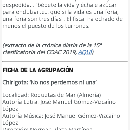
despedida… “bébete la vida y échale azúcar
para endulzarte… que si la vida es una feria,
una feria son tres días”. El fiscal ha echado de
menos el puesto de los turrones.
DIARIO Bahía
de Cádiz
(extracto de la crónica diaria de la 15ª
clasificatoria del COAC 2019,
AQUÍ
)
FICHA DE LA AGRUPACIÓN
Chirigota:
‘
No nos perdemos ni una
’
Localidad: Roquetas de Mar (Almería)
Autoría Letra: José Manuel Gómez-Vizcaíno
López
Autoría Música: José Manuel Gómez-Vizcaíno
López
Dirección: Norman Plaza Martínez