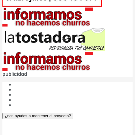
publicidad
¿Quiénes somos?
Las cinco W de DBC
Publicidad
Aviso legal
¿Colaboramos?
¿nos ayudas a mantener el proyecto?
DIARIO Bahía de Cádiz v. 5.0
– © 2004-2026
ISSN: 2174-4963 – ROMDA Nº: OLDVVHKG21 – NIF: 75.817.982-T