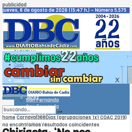
publicidad
jueves, 6 de agosto de 2026 (15:47 h.) – Número 5.575
– Año XXIII
Cádiz
Jerez
San Fernando
Chiclana
El Puerto
Puerto Real
Rota
Cádiz
WhatsApp
La Bahía
Cádiz
Jerez
La Bahía
Jerez
San Fernando
San Fernando
Chiclana
Chiclana
home
Carnaval366Días (agrupaciones 1x1 COAC 2019)
El Puerto
El Puerto
no encontramos resultados coincidentes