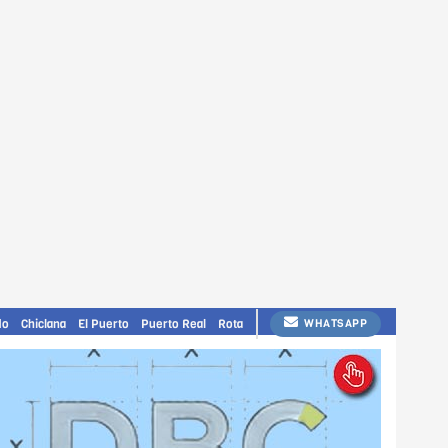
do
Chiclana
El Puerto
Puerto Real
Rota
WHATSAPP