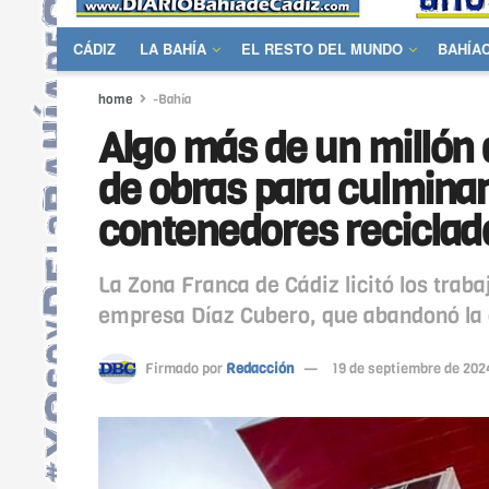
CÁDIZ
LA BAHÍA
EL RESTO DEL MUNDO
BAHÍA
home
-Bahía
Algo más de un millón
de obras para culminar 
contenedores reciclado
La Zona Franca de Cádiz licitó los trab
empresa Díaz Cubero, que abandonó la 
Firmado por
Redacción
19 de septiembre de 202