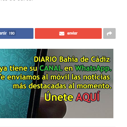
rtir
190
enviar