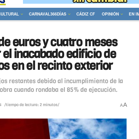
CULTURAL
CARNAVAL366DÍAS
CÁDIZ CF
OPINIÓN
EN 
 de euros y cuatro meses
el inacabado edificio de
s en el recinto exterior
ajos restantes debido al incumplimiento de la
obra cuando rondaba el 85% de ejecución.
A
4
/tiempo de lectura: 2 minutos/
A