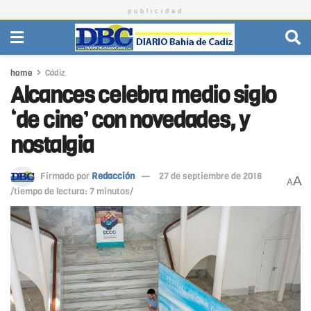
publicidad
home
Cádiz
Alcances celebra medio siglo
‘de cine’ con novedades, y
nostalgia
Firmado por
Redacción
27 de septiembre de 2018
A
A
/tiempo de lectura: 7 minutos/