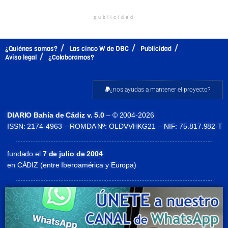
publicidad
¿Quiénes somos?
Las cinco W de DBC
Publicidad
Aviso legal
¿Colaboramos?
¿nos ayudas a mantener el proyecto?
DIARIO Bahía de Cádiz v. 5.0
– © 2004-2026
ISSN: 2174-4963 – ROMDA Nº: OLDVVHKG21 – NIF: 75.817.982-T
fundado el
7 de julio de 2004
en CÁDIZ (entre Iberoamérica y Europa)