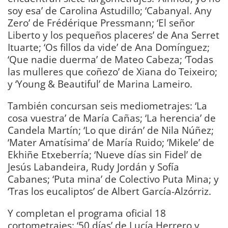
soy esa’ de Carolina Astudillo; ‘Cabanyal. Any
Zero’ de Frédérique Pressmann; ‘El señor
Liberto y los pequeños placeres’ de Ana Serret
Ituarte; ‘Os fillos da vide’ de Ana Domínguez;
‘Que nadie duerma’ de Mateo Cabeza; ‘Todas
las mulleres que coñezo’ de Xiana do Teixeiro;
y ‘Young & Beautiful’ de Marina Lameiro.
También concursan seis mediometrajes: ‘La
cosa vuestra’ de María Cañas; ‘La herencia’ de
Candela Martín; ‘Lo que dirán’ de Nila Núñez;
‘Mater Amatísima’ de María Ruido; ‘Mikele’ de
Ekhiñe Etxeberría; ‘Nueve días sin Fidel’ de
Jesús Labandeira, Rudy Jordán y Sofía
Cabanes; ‘Puta mina’ de Colectivo Puta Mina; y
‘Tras los eucaliptos’ de Albert García-Alzórriz.
Y completan el programa oficial 18
cortometrajes: ‘50 días’ de Lucía Herrero y