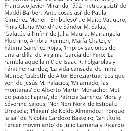
Francisco Javier Miranda; ‘592 metros goizti’ de
Maddi Barber; ‘Ante cosas así’ de Paula
Giménez Moner; ‘Embeleso’ de Maite Vaquero;
‘Finis Gloria Mundi’ de Sándor M. Salas;
‘Galatée á l’infini’ de Julia Maura, Mariangela
Pluchino, Ambra Reijnen, María Chatzi, y
Fátima Sánchez Rojas; ‘Improvisaciones de
una ardilla’ de Virginia García del Pino; ‘La
rambla aquella nit’ de Isaac R. Folgarolas y
Tánit Fernández; ‘La vida cansada’ de Inma
Muñoz; ‘Lisbeth’ de Aitor Bereziartua; ‘Los que
ven’ de Jesús M. Palacios; ‘Mi amado, las
montañas’ de Alberto Martín Menacho; ‘Mot
de passe: Fajara’, de Patricia Sánchez Mora y
Séverine Sajous; ‘Nor Nori Nork’ de Estibaliz
Urresola; ‘Plágan’ de Koldo Almandoz; ‘Porque
la sal’ de Nicolás Cardozo Basteiro; ‘Sin título.
Tercer movimiento’ de Julio Lamaña y Ricardo