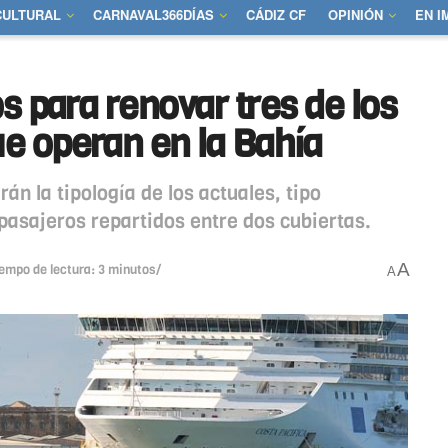
CULTURAL
CARNAVAL366DÍAS
CÁDIZ CF
OPINIÓN
EN 
s para renovar tres de los
e operan en la Bahía
n la tipología de los actuales, tipo
asajeros repartidos entre dos cubiertas.
A
iempo de lectura: 3 minutos/
A