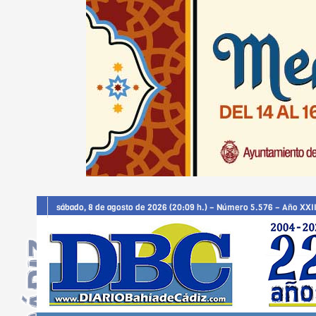
sábado, 8 de agosto de 2026 (20:09 h.) – Número 5.576 – Año XXII