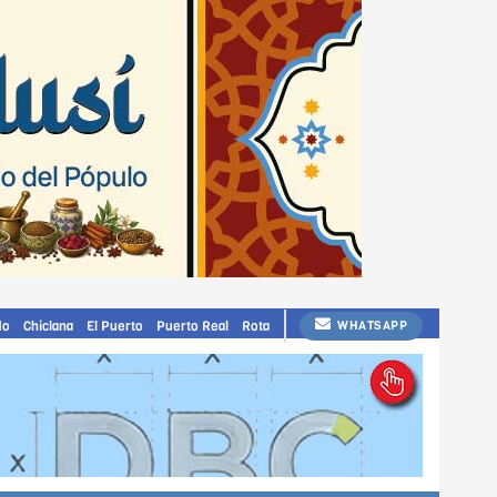
do
Chiclana
El Puerto
Puerto Real
Rota
WHATSAPP